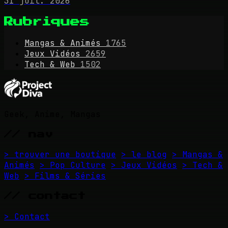
31 juil. 2026
Rubriques
Mangas & Animés
1765
Jeux Vidéos
2659
Tech & Web
1502
Geek, Anime, Mangas
// nav
> trouver une boutique
> le blog
> Mangas &
Animés
> Pop Culture
> Jeux Vidéos
> Tech &
Web
> Films & Séries
// contact
> Contact