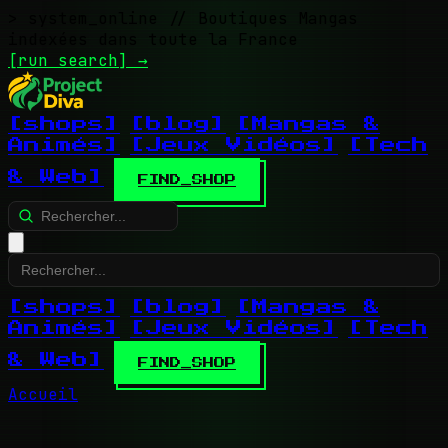
> system_online
// Boutiques Mangas
indexées dans toute la France
[run search]
→
[shops]
[blog]
[Mangas &
Animés]
[Jeux Vidéos]
[Tech
& Web]
FIND_SHOP
[shops]
[blog]
[Mangas &
Animés]
[Jeux Vidéos]
[Tech
& Web]
FIND_SHOP
Accueil