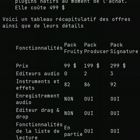
plugins natifs au moment de l’achat.
Elle coûte 499 $
Voici un tableau récapitulatif des offres
ainsi que de leurs détails
Pack
Pack
Pack
Fonctionnalités
Fruity
Producer
Signature
Prix
99 $
199 $
299 $
Editeurs audio
0
2
3
Instruments et
82
86
92
effets
Enregistrement
NON
OUI
OUI
audio
Editeur drag &
NON
OUI
OUI
drop
Fonctionnalités
En
de la liste de
OUI
OUI
partie
lecture