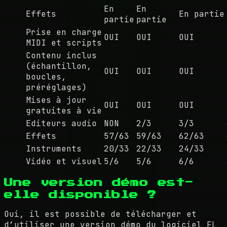
En
En
Effets
En partie
partie
partie
Prise en charge
OUI
OUI
OUI
MIDI et scripts
Contenu inclus
(échantillon,
OUI
OUI
OUI
boucles,
préréglages)
Mises à jour
OUI
OUI
OUI
gratuites à vie
Editeurs audio
NON
2/3
3/3
Effets
57/63
59/63
62/63
Instruments
20/33
22/33
24/33
Vidéo et visuel
5/6
5/6
6/6
Une version démo est-
elle disponible ?
Oui, il est possible de télécharger et
d’utiliser une version démo du logiciel FL