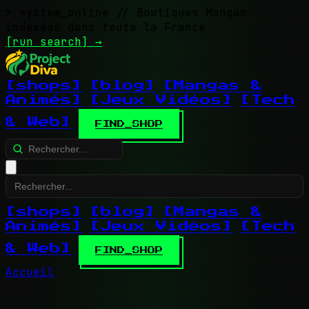
> system_online
// Boutiques Mangas
indexées dans toute la France
[run search]
→
[shops]
[blog]
[Mangas &
Animés]
[Jeux Vidéos]
[Tech
& Web]
FIND_SHOP
[shops]
[blog]
[Mangas &
Animés]
[Jeux Vidéos]
[Tech
& Web]
FIND_SHOP
Accueil