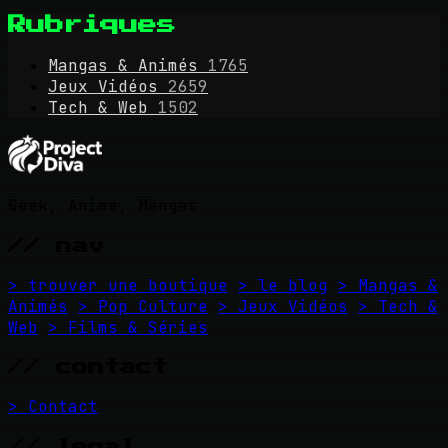
Rubriques
Mangas & Animés
1765
Jeux Vidéos
2659
Tech & Web
1502
Geek, Anime, Mangas
// nav
> trouver une boutique
> le blog
> Mangas &
Animés
> Pop Culture
> Jeux Vidéos
> Tech &
Web
> Films & Séries
// contact
> Contact
// legal