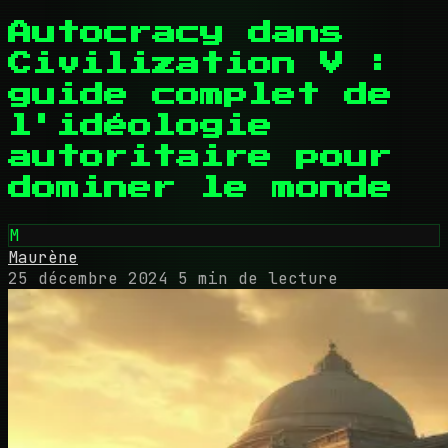
Autocracy dans
Civilization V :
guide complet de
l'idéologie
autoritaire pour
dominer le monde
M
Maurène
25 décembre 2024
5 min de lecture