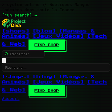
> system_online
// Boutiques Mangas
indexées dans toute la France
[run search]
→
[shops]
[blog]
[Mangas &
Animés]
[Jeux Vidéos]
[Tech
& Web]
FIND_SHOP
[shops]
[blog]
[Mangas &
Animés]
[Jeux Vidéos]
[Tech
& Web]
FIND_SHOP
Accueil