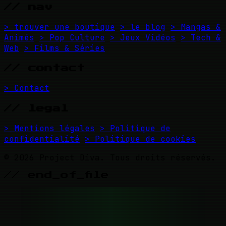
// nav
> trouver une boutique
> le blog
> Mangas &
Animés
> Pop Culture
> Jeux Vidéos
> Tech &
Web
> Films & Séries
// contact
> Contact
// legal
> Mentions légales
> Politique de
confidentialité
> Politique de cookies
© 2026 Project Diva. Tous droits réservés.
// end_of_file