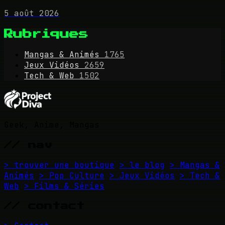
5 août 2026
Rubriques
Mangas & Animés
1765
Jeux Vidéos
2659
Tech & Web
1502
Geek, Anime, Mangas
// nav
> trouver une boutique
> le blog
> Mangas &
Animés
> Pop Culture
> Jeux Vidéos
> Tech &
Web
> Films & Séries
// contact