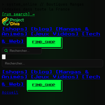
> system_online
// Boutiques Mangas
indexées dans toute la France
[run search]
→
[shops]
[blog]
[Mangas &
Animés]
[Jeux Vidéos]
[Tech
& Web]
FIND_SHOP
[shops]
[blog]
[Mangas &
Animés]
[Jeux Vidéos]
[Tech
& Web]
FIND_SHOP
Accueil