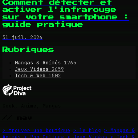
Comment détecter et
activer l'infrarouge
sur votre smartphone :
guide pratique
31 juil. 2026
Rubriques
Mangas & Animés
1765
Jeux Vidéos
2659
Tech & Web
1502
Geek, Anime, Mangas
// nav
> trouver une boutique
> le blog
> Mangas &
Animés
> Pop Culture
> Jeux Vidéos
> Tech &