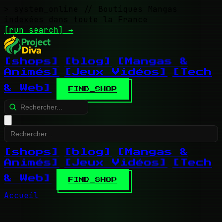
> system_online
// Boutiques Mangas
indexées dans toute la France
[run search]
→
[shops]
[blog]
[Mangas &
Animés]
[Jeux Vidéos]
[Tech
& Web]
FIND_SHOP
[shops]
[blog]
[Mangas &
Animés]
[Jeux Vidéos]
[Tech
& Web]
FIND_SHOP
Accueil