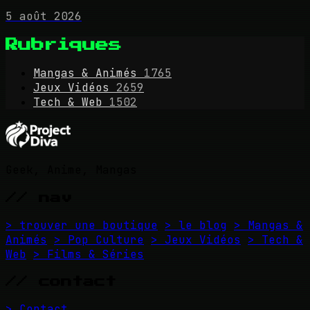
5 août 2026
Rubriques
Mangas & Animés
1765
Jeux Vidéos
2659
Tech & Web
1502
Geek, Anime, Mangas
// nav
> trouver une boutique
> le blog
> Mangas &
Animés
> Pop Culture
> Jeux Vidéos
> Tech &
Web
> Films & Séries
// contact
> Contact