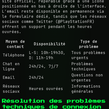
site officiel, repérable grâce à une icône
positionnée en bas à droite de l'interface.
L'email reste disponible en permanence via
le formulaire dédié, tandis que les réseaux
sociaux comme Twitter (@PlayStationFR)
offrent un support pendant les heures
ouvrées.
Moyen de
Type de
Disponibilité
contact
problème
L-S: 10h-19h30,
Tous problèmes
Téléphone
D: 11h-19h
urgents
Chat en
Problèmes
24h/24, 7j/7
ligne
techniques
Questions non
Email
24h/24
urgentes
Réseaux
Informations
Heures ouvrées
sociaux
générales
Résolution des problèmes
techniques de connexion