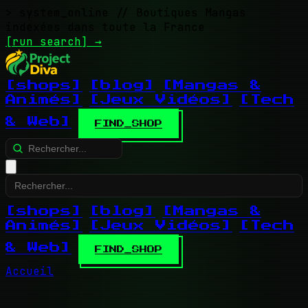
> system_online
// Boutiques Mangas
indexées dans toute la France
[run search]
→
[shops]
[blog]
[Mangas &
Animés]
[Jeux Vidéos]
[Tech
& Web]
FIND_SHOP
[shops]
[blog]
[Mangas &
Animés]
[Jeux Vidéos]
[Tech
& Web]
FIND_SHOP
Accueil