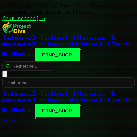
> system_online
// Boutiques Mangas
indexées dans toute la France
[run search]
→
[shops]
[blog]
[Mangas &
Animés]
[Jeux Vidéos]
[Tech
& Web]
FIND_SHOP
[shops]
[blog]
[Mangas &
Animés]
[Jeux Vidéos]
[Tech
& Web]
FIND_SHOP
Accueil