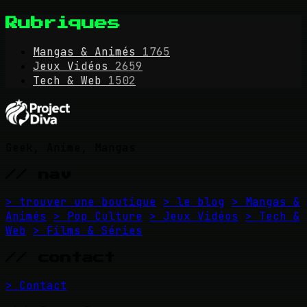
Rubriques
Mangas & Animés
1765
Jeux Vidéos
2659
Tech & Web
1502
Geek, Anime, Mangas
// nav
> trouver une boutique
> le blog
> Mangas &
Animés
> Pop Culture
> Jeux Vidéos
> Tech &
Web
> Films & Séries
// contact
> Contact