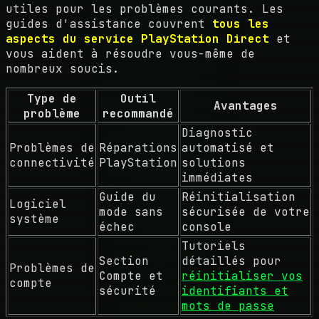
utiles pour les problèmes courants. Les
guides d'assistance couvrent
tous les
aspects du service PlayStation Direct
et
vous aident à résoudre vous-même de
nombreux soucis.
Type de
Outil
Avantages
problème
recommandé
Diagnostic
Problèmes de
Réparations
automatisé et
connectivité
PlayStation
solutions
immédiates
Guide du
Réinitialisation
Logiciel
mode sans
sécurisée de votre
système
échec
console
Tutoriels
Section
détaillés pour
Problèmes de
Compte et
réinitialiser vos
compte
sécurité
identifiants et
mots de passe