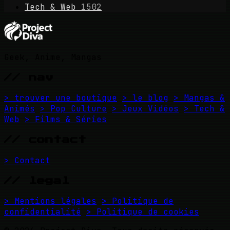
Tech & Web
1502
Geek, Anime, Mangas
// nav
> trouver une boutique
> le blog
> Mangas &
Animés
> Pop Culture
> Jeux Vidéos
> Tech &
Web
> Films & Séries
// contact
> Contact
// legal
> Mentions légales
> Politique de
confidentialité
> Politique de cookies