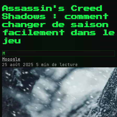
Assassin's Creed
Shadows : comment
changer de saison
facilement dans le
jeu
M
Mooogle
25 août 2025
5 min de lecture