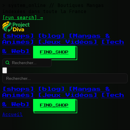
> system_online
// Boutiques Mangas
indexées dans toute la France
[run search]
→
[shops]
[blog]
[Mangas &
Animés]
[Jeux Vidéos]
[Tech
& Web]
FIND_SHOP
[shops]
[blog]
[Mangas &
Animés]
[Jeux Vidéos]
[Tech
& Web]
FIND_SHOP
Accueil