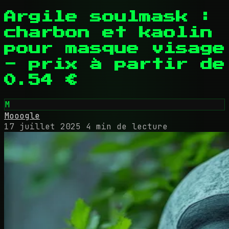
Argile soulmask :
charbon et kaolin
pour masque visage
- prix à partir de
0.54 €
M
Mooogle
17 juillet 2025
4 min de lecture