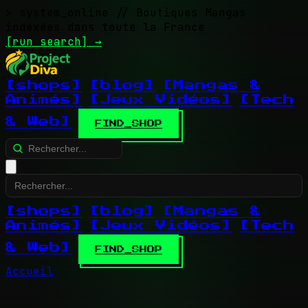
> system_online
// Boutiques Mangas
indexées dans toute la France
[run search]
→
[shops]
[blog]
[Mangas &
Animés]
[Jeux Vidéos]
[Tech
& Web]
FIND_SHOP
[shops]
[blog]
[Mangas &
Animés]
[Jeux Vidéos]
[Tech
& Web]
FIND_SHOP
Accueil