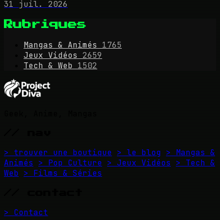
31 juil. 2026
Rubriques
Mangas & Animés
1765
Jeux Vidéos
2659
Tech & Web
1502
Geek, Anime, Mangas
// nav
> trouver une boutique
> le blog
> Mangas &
Animés
> Pop Culture
> Jeux Vidéos
> Tech &
Web
> Films & Séries
// contact
> Contact