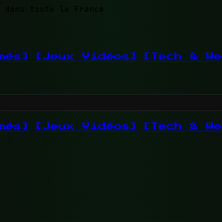
 dans toute la France
més]
[Jeux Vidéos]
[Tech & We
més]
[Jeux Vidéos]
[Tech & We