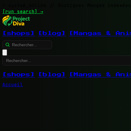
> system_online
// Boutiques Mangas indexées
[run search]
→
[shops]
[blog]
[Mangas & Ani
[shops]
[blog]
[Mangas & Ani
Accueil