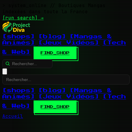
> system_online
// Boutiques Mangas
indexées dans toute la France
[run search]
→
[shops]
[blog]
[Mangas &
Animés]
[Jeux Vidéos]
[Tech
& Web]
FIND_SHOP
[shops]
[blog]
[Mangas &
Animés]
[Jeux Vidéos]
[Tech
& Web]
FIND_SHOP
Accueil