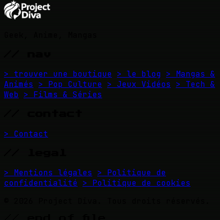
Geek, Anime, Mangas
// nav
> trouver une boutique
> le blog
> Mangas &
Animés
> Pop Culture
> Jeux Vidéos
> Tech &
Web
> Films & Séries
// contact
> Contact
// legal
> Mentions légales
> Politique de
confidentialité
> Politique de cookies
© 2026 Project Diva. Tous droits réservés.
// end_of_file