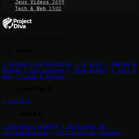
Jeux Vidéos
2659
Tech & Web
1502
Geek, Anime, Mangas
// nav
> trouver une boutique
> le blog
> Mangas &
Animés
> Pop Culture
> Jeux Vidéos
> Tech &
Web
> Films & Séries
// contact
> Contact
// legal
> Mentions légales
> Politique de
confidentialité
> Politique de cookies