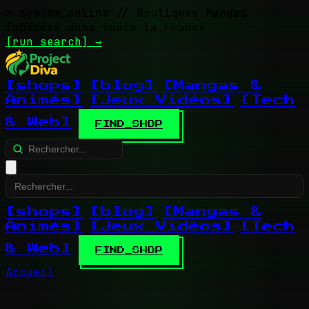
> system_online
// Boutiques Mangas
indexées dans toute la France
[run search]
→
[shops]
[blog]
[Mangas &
Animés]
[Jeux Vidéos]
[Tech
& Web]
FIND_SHOP
[shops]
[blog]
[Mangas &
Animés]
[Jeux Vidéos]
[Tech
& Web]
FIND_SHOP
Accueil