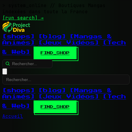
> system_online
// Boutiques Mangas
indexées dans toute la France
[run search]
→
[shops]
[blog]
[Mangas &
Animés]
[Jeux Vidéos]
[Tech
& Web]
FIND_SHOP
[shops]
[blog]
[Mangas &
Animés]
[Jeux Vidéos]
[Tech
& Web]
FIND_SHOP
Accueil