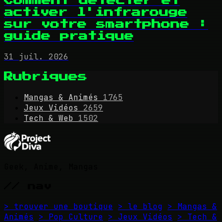
Comment détecter et
activer l'infrarouge
sur votre smartphone :
guide pratique
31 juil. 2026
Rubriques
Mangas & Animés
1765
Jeux Vidéos
2659
Tech & Web
1502
Geek, Anime, Mangas
// nav
> trouver une boutique
> le blog
> Mangas &
Animés
> Pop Culture
> Jeux Vidéos
> Tech &