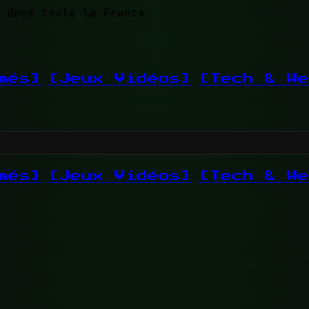
 dans toute la France
més]
[Jeux Vidéos]
[Tech & We
més]
[Jeux Vidéos]
[Tech & We