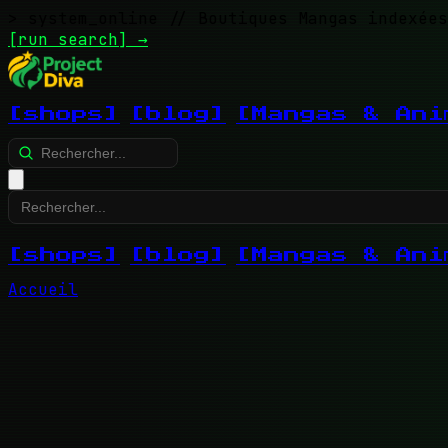
> system_online
// Boutiques Mangas indexées
[run search]
→
[shops]
[blog]
[Mangas & Ani
[shops]
[blog]
[Mangas & Ani
Accueil