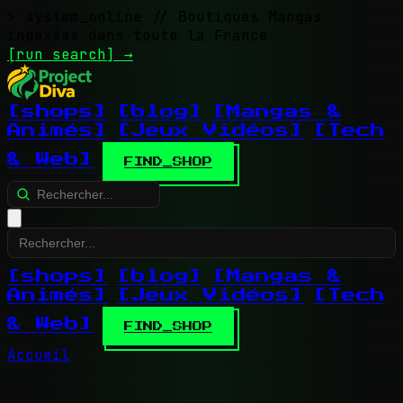
> system_online
// Boutiques Mangas
indexées dans toute la France
[run search]
→
[shops]
[blog]
[Mangas &
Animés]
[Jeux Vidéos]
[Tech
& Web]
FIND_SHOP
[shops]
[blog]
[Mangas &
Animés]
[Jeux Vidéos]
[Tech
& Web]
FIND_SHOP
Accueil