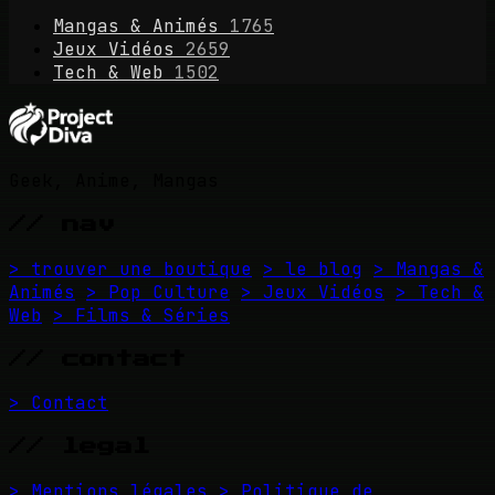
Mangas & Animés
1765
Jeux Vidéos
2659
Tech & Web
1502
Geek, Anime, Mangas
// nav
> trouver une boutique
> le blog
> Mangas &
Animés
> Pop Culture
> Jeux Vidéos
> Tech &
Web
> Films & Séries
// contact
> Contact
// legal
> Mentions légales
> Politique de