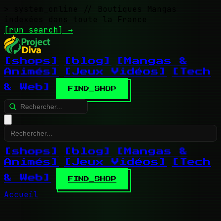
> system_online
// Boutiques Mangas
indexées dans toute la France
[run search]
→
[shops]
[blog]
[Mangas &
Animés]
[Jeux Vidéos]
[Tech
& Web]
FIND_SHOP
[shops]
[blog]
[Mangas &
Animés]
[Jeux Vidéos]
[Tech
& Web]
FIND_SHOP
Accueil