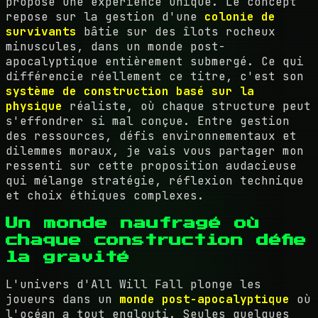
propose une expérience unique. Le concept
repose sur la gestion d'une
colonie de
survivants
bâtie sur des îlots rocheux
minuscules, dans un monde post-
apocalyptique entièrement submergé. Ce qui
différencie réellement ce titre, c'est son
système de construction basé sur la
physique
réaliste, où chaque structure peut
s'effondrer si mal conçue. Entre gestion
des ressources, défis environnementaux et
dilemmes moraux, je vais vous partager mon
ressenti sur cette proposition audacieuse
qui mélange stratégie, réflexion technique
et choix éthiques complexes.
Un monde naufragé où
chaque construction défie
la gravité
L'univers d'All Will Fall plonge les
joueurs dans un
monde post-apocalyptique
où
l'océan a tout englouti. Seules quelques