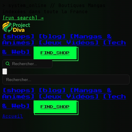
> system_online
// Boutiques Mangas
indexées dans toute la France
[run search]
→
[shops]
[blog]
[Mangas &
Animés]
[Jeux Vidéos]
[Tech
& Web]
FIND_SHOP
[shops]
[blog]
[Mangas &
Animés]
[Jeux Vidéos]
[Tech
& Web]
FIND_SHOP
Accueil