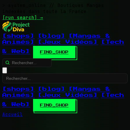
> system_online
// Boutiques Mangas
indexées dans toute la France
[run search]
→
[shops]
[blog]
[Mangas &
Animés]
[Jeux Vidéos]
[Tech
& Web]
FIND_SHOP
[shops]
[blog]
[Mangas &
Animés]
[Jeux Vidéos]
[Tech
& Web]
FIND_SHOP
Accueil