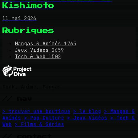
Kishimoto
11 mai 2026
Rubriques
Mangas & Animés
1765
Jeux Vidéos
2659
Tech & Web
1502
Geek, Anime, Mangas
// nav
> trouver une boutique
> le blog
> Mangas &
Animés
> Pop Culture
> Jeux Vidéos
> Tech &
Web
> Films & Séries
// contact