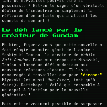
tant de merveilles peut-il être si
pessimiste ? Est-ce le signe d'un véritable
déclin de l'industrie ou simplement la
réflexion d'un artiste qui a atteint les
sommets de son art ?
Le défi lancé par le
créateur de Gundam
Eh bien, figurez-vous que cette nouvelle a
fait réagir un autre géant de l'anime :
Yoshiyuki Tomino, le créateur de
Mobile
Suit Gundam
. Face aux propos de Miyazaki,
Tomino a lancé un défi audacieux aux
nouveaux créateurs d'anime. Il les a
encouragés à travailler dur pour
"écraser"
Miyazaki (et aussi
One Piece
, tant qu'à
faire). Dattebayo ! Voilà qui ressemble à
un appel à l'action pour la nouvelle
génération !
Mais est-ce vraiment possible de surpasser