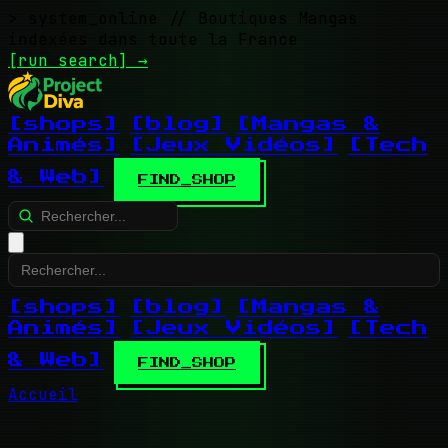
> system_online
// Boutiques Mangas
indexées dans toute la France
[run search]
→
[shops]
[blog]
[Mangas &
Animés]
[Jeux Vidéos]
[Tech
& Web]
FIND_SHOP
[shops]
[blog]
[Mangas &
Animés]
[Jeux Vidéos]
[Tech
& Web]
FIND_SHOP
Accueil