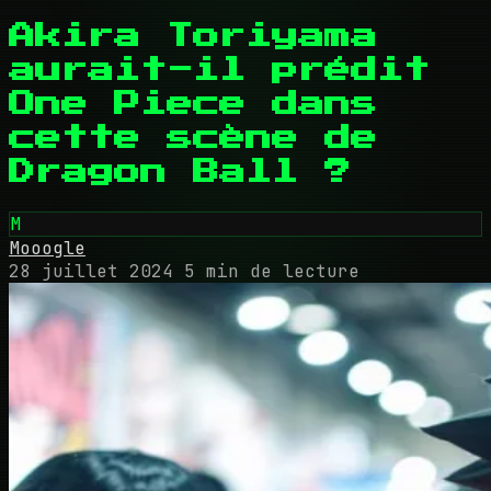
Akira Toriyama
aurait-il prédit
One Piece dans
cette scène de
Dragon Ball ?
M
Mooogle
28 juillet 2024
5 min de lecture