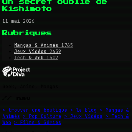
un secret oublié de
Kishimoto
11 mai 2026
Rubriques
Mangas & Animés
1765
Jeux Vidéos
2659
Tech & Web
1502
Geek, Anime, Mangas
// nav
> trouver une boutique
> le blog
> Mangas &
Animés
> Pop Culture
> Jeux Vidéos
> Tech &
Web
> Films & Séries