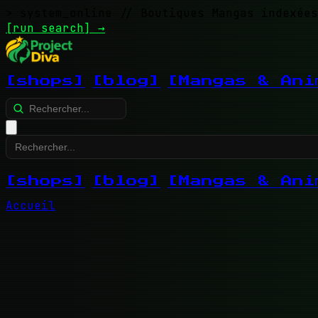
> system_online
// Boutiques Mangas indexées
[run search]
→
[shops]
[blog]
[Mangas & Ani
[shops]
[blog]
[Mangas & Ani
Accueil