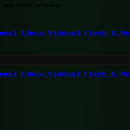
 dans toute la France
més]
[Jeux Vidéos]
[Tech & We
més]
[Jeux Vidéos]
[Tech & We