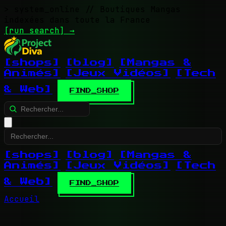
> system_online
// Boutiques Mangas
indexées dans toute la France
[run search]
→
[shops]
[blog]
[Mangas &
Animés]
[Jeux Vidéos]
[Tech
& Web]
FIND_SHOP
[shops]
[blog]
[Mangas &
Animés]
[Jeux Vidéos]
[Tech
& Web]
FIND_SHOP
Accueil