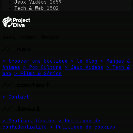
Jeux Vidéos
2659
Tech & Web
1502
Geek, Anime, Mangas
// nav
> trouver une boutique
> le blog
> Mangas &
Animés
> Pop Culture
> Jeux Vidéos
> Tech &
Web
> Films & Séries
// contact
> Contact
// legal
> Mentions légales
> Politique de
confidentialité
> Politique de cookies