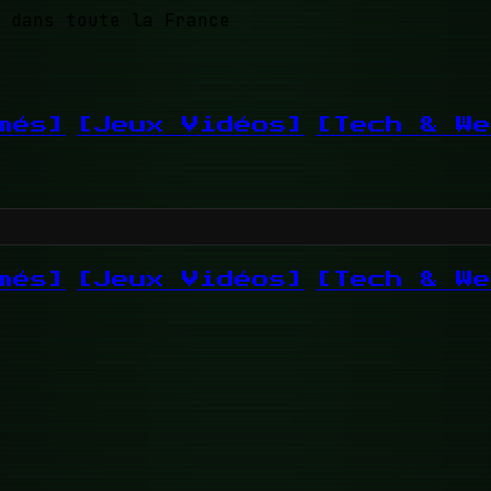
 dans toute la France
més]
[Jeux Vidéos]
[Tech & We
més]
[Jeux Vidéos]
[Tech & We