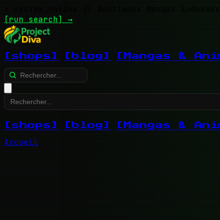
> system_online
// Boutiques Mangas indexées
[run search]
→
[shops]
[blog]
[Mangas & Ani
[shops]
[blog]
[Mangas & Ani
Accueil