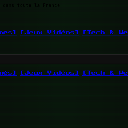
 dans toute la France
més]
[Jeux Vidéos]
[Tech & We
més]
[Jeux Vidéos]
[Tech & We