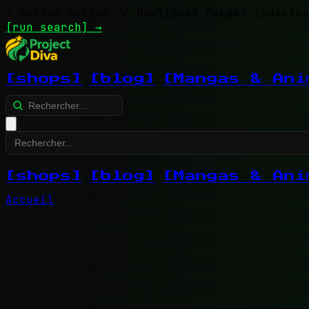
> system_online
// Boutiques Mangas indexées
[run search]
→
[shops]
[blog]
[Mangas & Ani
[shops]
[blog]
[Mangas & Ani
Accueil