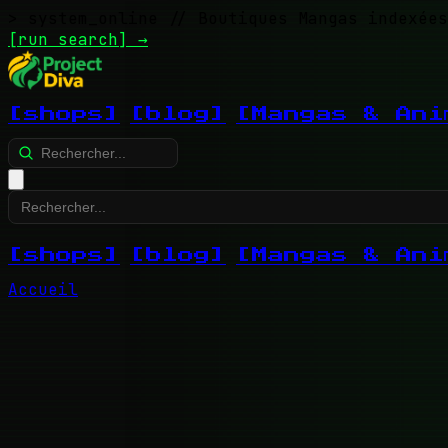
> system_online
// Boutiques Mangas indexées
[run search]
→
[shops]
[blog]
[Mangas & Ani
[shops]
[blog]
[Mangas & Ani
Accueil