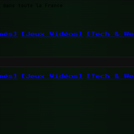
 dans toute la France
més]
[Jeux Vidéos]
[Tech & We
més]
[Jeux Vidéos]
[Tech & We