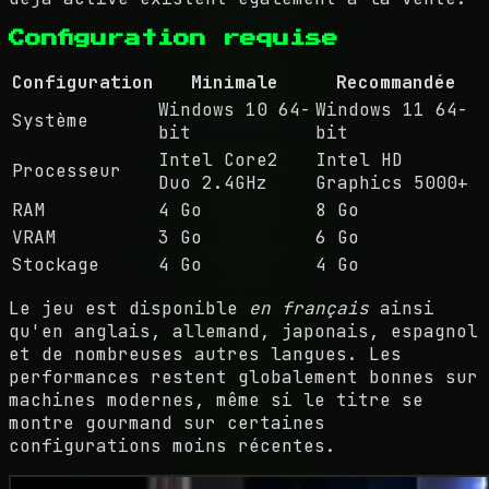
Configuration requise
Configuration
Minimale
Recommandée
Windows 10 64-
Windows 11 64-
Système
bit
bit
Intel Core2
Intel HD
Processeur
Duo 2.4GHz
Graphics 5000+
RAM
4 Go
8 Go
VRAM
3 Go
6 Go
Stockage
4 Go
4 Go
Le jeu est disponible
en français
ainsi
qu'en anglais, allemand, japonais, espagnol
et de nombreuses autres langues. Les
performances restent globalement bonnes sur
machines modernes, même si le titre se
montre gourmand sur certaines
configurations moins récentes.