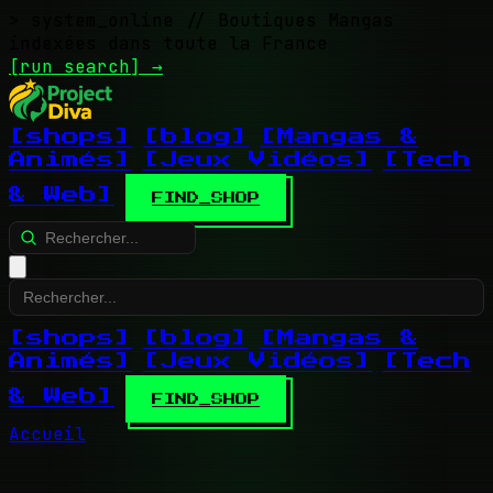
> system_online
// Boutiques Mangas
indexées dans toute la France
[run search]
→
[shops]
[blog]
[Mangas &
Animés]
[Jeux Vidéos]
[Tech
& Web]
FIND_SHOP
[shops]
[blog]
[Mangas &
Animés]
[Jeux Vidéos]
[Tech
& Web]
FIND_SHOP
Accueil