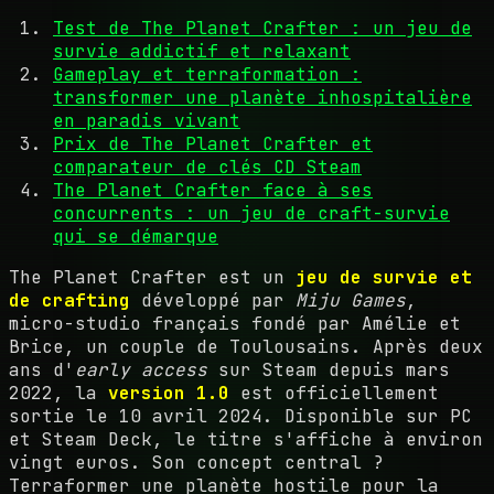
Test de The Planet Crafter : un jeu de
survie addictif et relaxant
Gameplay et terraformation :
transformer une planète inhospitalière
en paradis vivant
Prix de The Planet Crafter et
comparateur de clés CD Steam
The Planet Crafter face à ses
concurrents : un jeu de craft-survie
qui se démarque
The Planet Crafter est un
jeu de survie et
de crafting
développé par
Miju Games
,
micro-studio français fondé par Amélie et
Brice, un couple de Toulousains. Après deux
ans d'
early access
sur Steam depuis mars
2022, la
version 1.0
est officiellement
sortie le 10 avril 2024. Disponible sur PC
et Steam Deck, le titre s'affiche à environ
vingt euros. Son concept central ?
Terraformer une planète hostile pour la