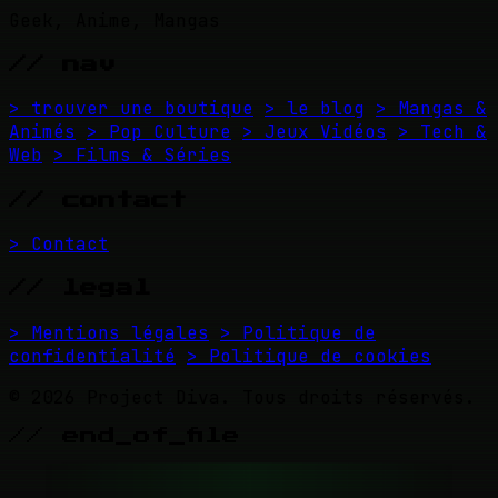
Geek, Anime, Mangas
// nav
> trouver une boutique
> le blog
> Mangas &
Animés
> Pop Culture
> Jeux Vidéos
> Tech &
Web
> Films & Séries
// contact
> Contact
// legal
> Mentions légales
> Politique de
confidentialité
> Politique de cookies
© 2026 Project Diva. Tous droits réservés.
// end_of_file