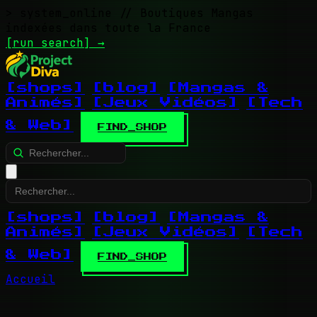
> system_online
// Boutiques Mangas
indexées dans toute la France
[run search]
→
[shops]
[blog]
[Mangas &
Animés]
[Jeux Vidéos]
[Tech
& Web]
FIND_SHOP
[shops]
[blog]
[Mangas &
Animés]
[Jeux Vidéos]
[Tech
& Web]
FIND_SHOP
Accueil