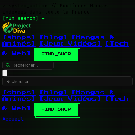
> system_online
// Boutiques Mangas
indexées dans toute la France
[run search]
→
[shops]
[blog]
[Mangas &
Animés]
[Jeux Vidéos]
[Tech
& Web]
FIND_SHOP
[shops]
[blog]
[Mangas &
Animés]
[Jeux Vidéos]
[Tech
& Web]
FIND_SHOP
Accueil