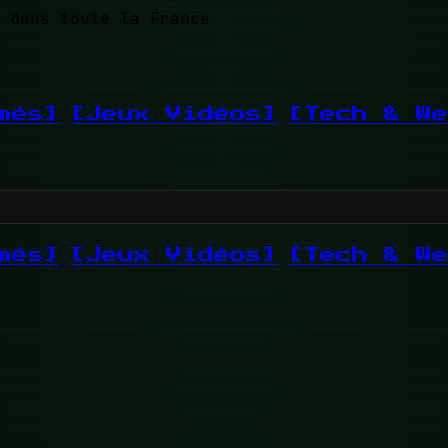
 dans toute la France
més]
[Jeux Vidéos]
[Tech & We
més]
[Jeux Vidéos]
[Tech & We