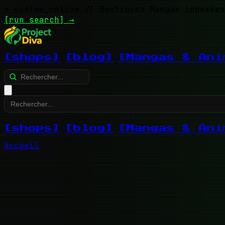
> system_online
// Boutiques Mangas indexées
[run search]
→
[shops]
[blog]
[Mangas & Ani
[shops]
[blog]
[Mangas & Ani
Accueil