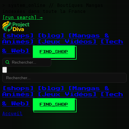
> system_online
// Boutiques Mangas
indexées dans toute la France
[run search]
→
[shops]
[blog]
[Mangas &
Animés]
[Jeux Vidéos]
[Tech
& Web]
FIND_SHOP
[shops]
[blog]
[Mangas &
Animés]
[Jeux Vidéos]
[Tech
& Web]
FIND_SHOP
Accueil