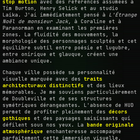
stop motion
avec des références assumées à
Tim Burton, Henry Selick et au studio
Laika. J'ai immédiatement pensé à
L'Étrange
Noël de monsieur Jack
, à Coraline et à
Paranorman en examinant les premières
zones. La fluidité des mouvements, la
morphologie des personnages sculptés et cet
équilibre subtil entre poésie et lugubre,
entre onirique et glauque, créent une
ambiance unique.
Chaque ville possède sa personnalité
visuelle marquée avec des
traits
architecturaux distinctifs
et des lieux
mémorables. Je me souviens particulièrement
de Doubleville et de ses structures
symétriques dérangeantes. L'absence de HUD
permet de profiter pleinement des
décors
gothiques
et des paysages saisissants qui
défilent sous nos yeux. La
bande originale
atmosphérique
enchanteresse accompagne
parfaitement cette immersion visuelle,