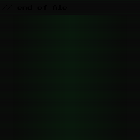
// end_of_file