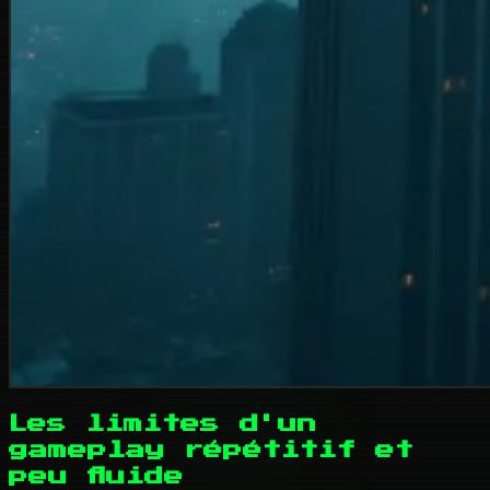
Les limites d'un
gameplay répétitif et
peu fluide