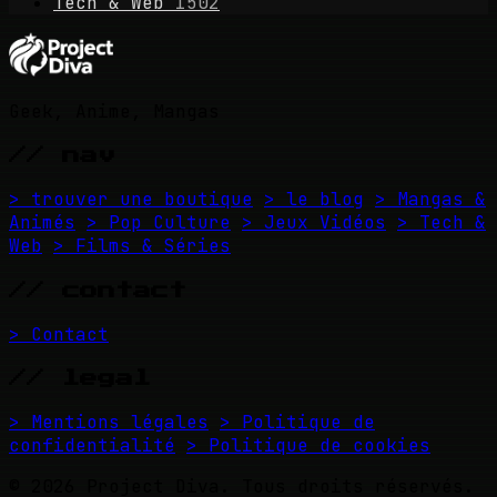
Tech & Web
1502
Geek, Anime, Mangas
// nav
> trouver une boutique
> le blog
> Mangas &
Animés
> Pop Culture
> Jeux Vidéos
> Tech &
Web
> Films & Séries
// contact
> Contact
// legal
> Mentions légales
> Politique de
confidentialité
> Politique de cookies
© 2026 Project Diva. Tous droits réservés.