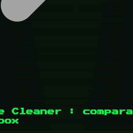
e Cleaner : compara
box