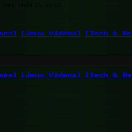
 dans toute la France
més]
[Jeux Vidéos]
[Tech & We
més]
[Jeux Vidéos]
[Tech & We