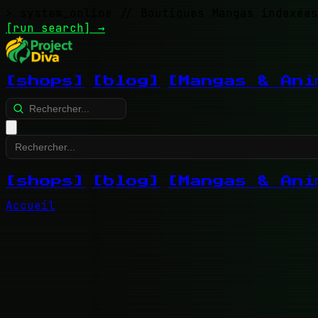
> system_online
// Boutiques Mangas indexées
[run search]
→
[shops]
[blog]
[Mangas & Ani
[shops]
[blog]
[Mangas & Ani
Accueil