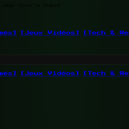
 dans toute la France
més]
[Jeux Vidéos]
[Tech & We
més]
[Jeux Vidéos]
[Tech & We