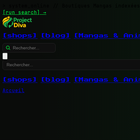
> system_online
// Boutiques Mangas indexées
[run search]
→
[shops]
[blog]
[Mangas & Ani
[shops]
[blog]
[Mangas & Ani
Accueil