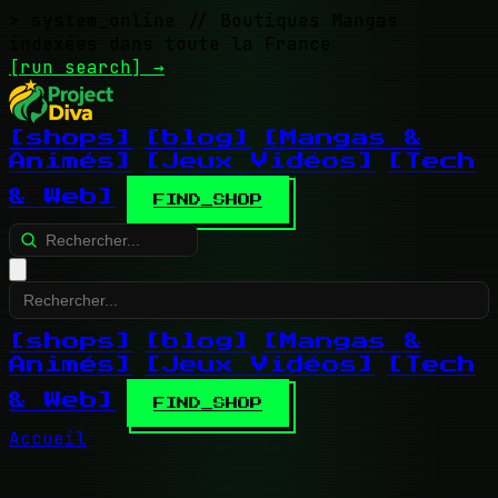
> system_online
// Boutiques Mangas
indexées dans toute la France
[run search]
→
[shops]
[blog]
[Mangas &
Animés]
[Jeux Vidéos]
[Tech
& Web]
FIND_SHOP
[shops]
[blog]
[Mangas &
Animés]
[Jeux Vidéos]
[Tech
& Web]
FIND_SHOP
Accueil