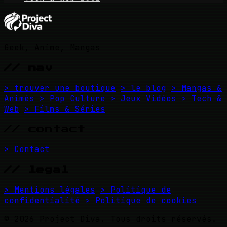
Geek, Anime, Mangas
// nav
> trouver une boutique
> le blog
> Mangas &
Animés
> Pop Culture
> Jeux Vidéos
> Tech &
Web
> Films & Séries
// contact
> Contact
// legal
> Mentions légales
> Politique de
confidentialité
> Politique de cookies
© 2026 Project Diva. Tous droits réservés.