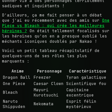
donner vie à des personnages terriblement
sadiques et inquiétants !
D'ailleurs, ça me fait penser à un débat
que j'ai eu récemment avec des amis sur
One
Piece vs Bleach : qui crée les meilleures
héroïnes ?
On était tellement focalisés sur
les héroïnes qu'on en a presque oublié les
méchants iconiques doublés par Nakao !
Voici un petit tableau récapitulatif de
quelques-uns de ses rôles les plus
marquants :
Anime
Personnage
Caractéristique
Dragon Ball
Freezer
Tyran galactique
One Piece
Caesar Clown
Scientifique fou
Mayuri
Capitaine
Bleach
Kurotsuchi
excentrique
Naruto
Esprit félin
Nekomata
Shippuden
mystérieux