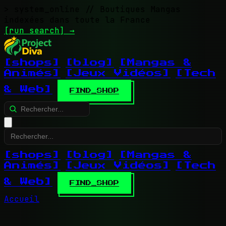
> system_online
// Boutiques Mangas
indexées dans toute la France
[run search]
→
[shops]
[blog]
[Mangas &
Animés]
[Jeux Vidéos]
[Tech
& Web]
FIND_SHOP
[shops]
[blog]
[Mangas &
Animés]
[Jeux Vidéos]
[Tech
& Web]
FIND_SHOP
Accueil