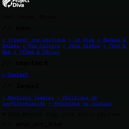
Geek, Anime, Mangas
// nav
> trouver une boutique
> le blog
> Mangas &
Animés
> Pop Culture
> Jeux Vidéos
> Tech &
Web
> Films & Séries
// contact
> Contact
// legal
> Mentions légales
> Politique de
confidentialité
> Politique de cookies
© 2026 Project Diva. Tous droits réservés.
// end_of_file