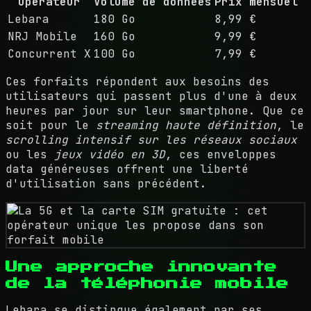
Opérateur
Volume de données
Prix mensuel
Lebara
180 Go
8,99 €
NRJ Mobile
160 Go
9,99 €
Concurrent X
100 Go
7,99 €
Ces forfaits répondent aux besoins des
utilisateurs qui passent plus d'une à deux
heures par jour sur leur smartphone. Que ce
soit pour le
streaming haute définition
, le
scrolling intensif sur les réseaux sociaux
ou les
jeux vidéo en 3D
, ces enveloppes
data généreuses offrent une liberté
d'utilisation sans précédent.
Une approche innovante
de la téléphonie mobile
Lebara se distingue également par ses