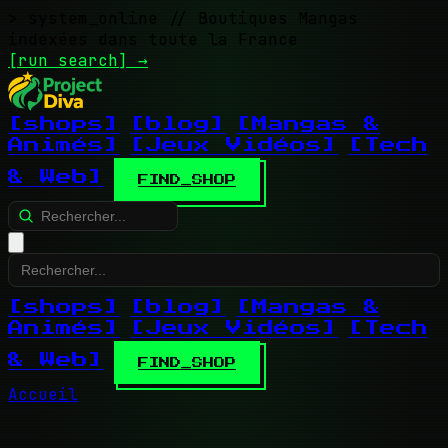
> system_online
// Boutiques Mangas
indexées dans toute la France
[run search]
→
[shops]
[blog]
[Mangas &
Animés]
[Jeux Vidéos]
[Tech
& Web]
FIND_SHOP
[shops]
[blog]
[Mangas &
Animés]
[Jeux Vidéos]
[Tech
& Web]
FIND_SHOP
Accueil