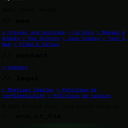
Geek, Anime, Mangas
// nav
> trouver une boutique
> le blog
> Mangas &
Animés
> Pop Culture
> Jeux Vidéos
> Tech &
Web
> Films & Séries
// contact
> Contact
// legal
> Mentions légales
> Politique de
confidentialité
> Politique de cookies
© 2026 Project Diva. Tous droits réservés.
// end_of_file