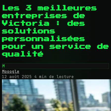
Les 3 meilleures
entreprises de
Victoria : des
solutions
personnalisées
pour un service de
qualité
M
Mooogle
12 août 2025
4 min de lecture