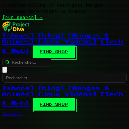
> system_online
// Boutiques Mangas
indexées dans toute la France
[run search]
→
[shops]
[blog]
[Mangas &
Animés]
[Jeux Vidéos]
[Tech
& Web]
FIND_SHOP
[shops]
[blog]
[Mangas &
Animés]
[Jeux Vidéos]
[Tech
& Web]
FIND_SHOP
Accueil