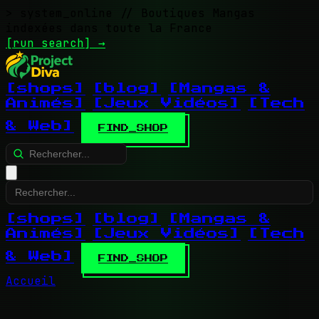
> system_online
// Boutiques Mangas
indexées dans toute la France
[run search]
→
[shops]
[blog]
[Mangas &
Animés]
[Jeux Vidéos]
[Tech
& Web]
FIND_SHOP
[shops]
[blog]
[Mangas &
Animés]
[Jeux Vidéos]
[Tech
& Web]
FIND_SHOP
Accueil