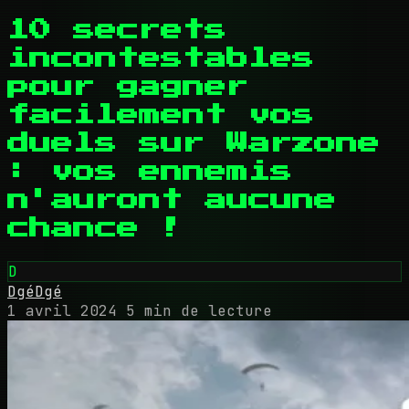
10 secrets
incontestables
pour gagner
facilement vos
duels sur Warzone
: vos ennemis
n'auront aucune
chance !
D
DgéDgé
1 avril 2024
5 min de lecture