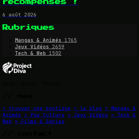
récompenses !
6 août 2026
Rubriques
Mangas & Animés
1765
Jeux Vidéos
2659
Tech & Web
1502
Geek, Anime, Mangas
// nav
> trouver une boutique
> le blog
> Mangas &
Animés
> Pop Culture
> Jeux Vidéos
> Tech &
Web
> Films & Séries
// contact