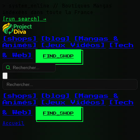
> system_online
// Boutiques Mangas
indexées dans toute la France
[run search]
→
[shops]
[blog]
[Mangas &
Animés]
[Jeux Vidéos]
[Tech
& Web]
FIND_SHOP
[shops]
[blog]
[Mangas &
Animés]
[Jeux Vidéos]
[Tech
& Web]
FIND_SHOP
Accueil