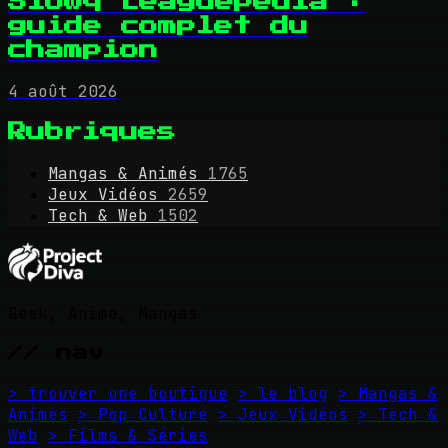
Slowq Leaguepedia :
guide complet du
champion
4 août 2026
Rubriques
Mangas & Animés
1765
Jeux Vidéos
2659
Tech & Web
1502
Geek, Anime, Mangas
// nav
> trouver une boutique
> le blog
> Mangas &
Animés
> Pop Culture
> Jeux Vidéos
> Tech &
Web
> Films & Séries