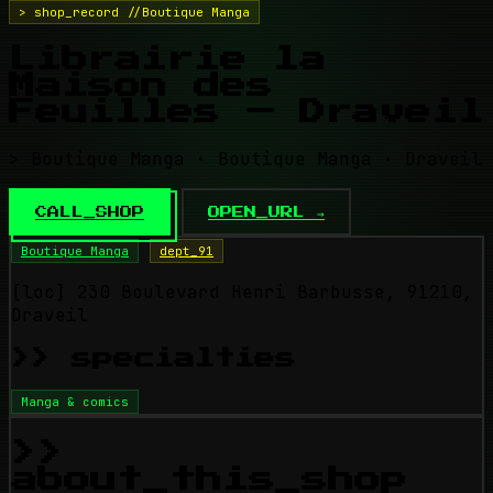
> shop_record //Boutique Manga
Librairie la
Maison des
Feuilles — Draveil
> Boutique Manga · Boutique Manga · Draveil
CALL_SHOP
OPEN_URL →
Boutique Manga
dept_91
[loc]
230 Boulevard Henri Barbusse, 91210,
Draveil
>> specialties
Manga & comics
>>
about_this_shop