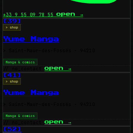
+33 9 55 09 78 55
open
→
[39]
> shop
Yume Manga
>
Saint-Maur-des-Fossés
· 94210
Manga & comics
// no_contact
open
→
[41]
> shop
Yume Manga
>
Saint-Maur-des-Fossés
· 94210
Manga & comics
// no_contact
open
→
[52]