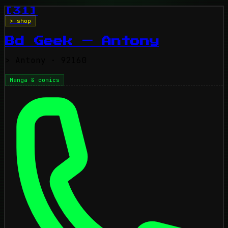
[31]
> shop
Bd Geek — Antony
>
Antony
· 92160
Manga & comics