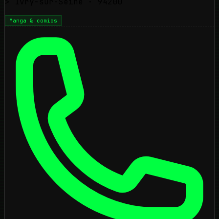
>
Ivry-sur-Seine
· 94200
Manga & comics