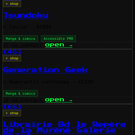
> shop
Tsundoku
>
Toulon
· 83000
Manga & comics
Accessible PMR
// no_contact
open
→
[46]
> shop
Generation Geek
>
Romorantin-Lanthenay
· 41200
Manga & comics
// no_contact
open
→
[68]
> shop
Librairie Bd le Repère
de la Murène Galerie