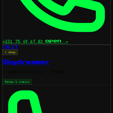
+331 75 49 67 82
open
→
[61]
> shop
Skydreamer
>
Combs-la-Ville
· 77380
Manga & comics