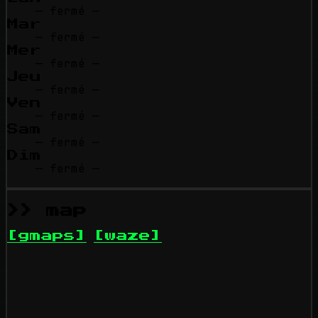
— fermé —
Mar
— fermé —
Mer
— fermé —
Jeu
— fermé —
Ven
— fermé —
Sam
— fermé —
Dim
— fermé —
>> map
[gmaps]
[waze]