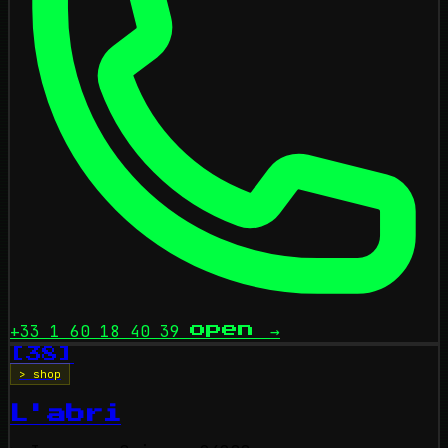
+33 1 60 18 40 39
open
→
[38]
> shop
L'abri