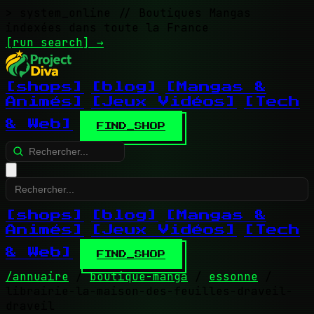
> system_online
// Boutiques Mangas
indexées dans toute la France
[run search]
→
[shops]
[blog]
[Mangas &
Animés]
[Jeux Vidéos]
[Tech
& Web]
FIND_SHOP
[shops]
[blog]
[Mangas &
Animés]
[Jeux Vidéos]
[Tech
& Web]
FIND_SHOP
/annuaire
/
boutique-manga
/
essonne
/
librairie-la-maison-des-feuilles-draveil-
draveil