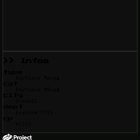
>> infos
type
Boutique Manga
cat
Boutique Manga
city
Draveil
dept
Essonne (91)
cp
91210