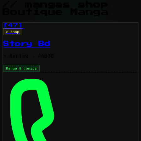
// mangas shop
Boutique Manga
[47]
> shop
Story Bd
>
Nantes
· 44000
Manga & comics