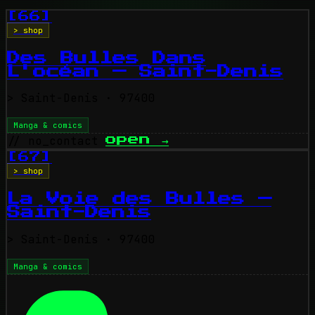
[66]
> shop
Des Bulles Dans
L'océan — Saint-Denis
>
Saint-Denis
· 97400
Manga & comics
// no_contact
open
→
[67]
> shop
La Voie des Bulles —
Saint-Denis
>
Saint-Denis
· 97400
Manga & comics