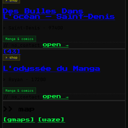
> shop
Des Bulles Dans
L'océan — Saint-Denis
>
Saint-Denis
· 97400
Manga & comics
// no_contact
open
→
[43]
> shop
L'odyssée du Manga
>
Royan
· 17200
Manga & comics
// no_contact
open
→
>> map
[gmaps]
[waze]