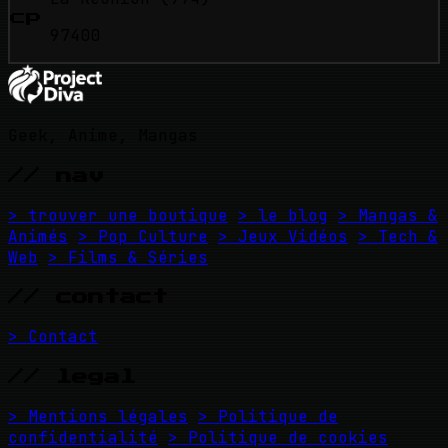
cp
97400
Geek, Anime, Mangas
// nav
> trouver une boutique
> le blog
> Mangas &
Animés
> Pop Culture
> Jeux Vidéos
> Tech &
Web
> Films & Séries
// contact
> Contact
// legal
> Mentions légales
> Politique de
confidentialité
> Politique de cookies