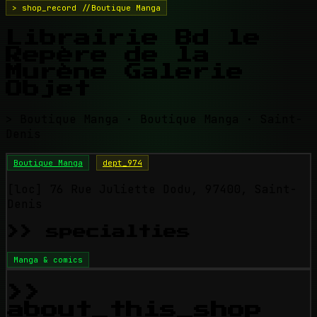
> shop_record //Boutique Manga
Librairie Bd le
Repère de la
Murène Galerie
Objet
> Boutique Manga · Boutique Manga · Saint-
Denis
Boutique Manga
dept_974
[loc]
76 Rue Juliette Dodu, 97400, Saint-
Denis
>> specialties
Manga & comics
>>
about_this_shop