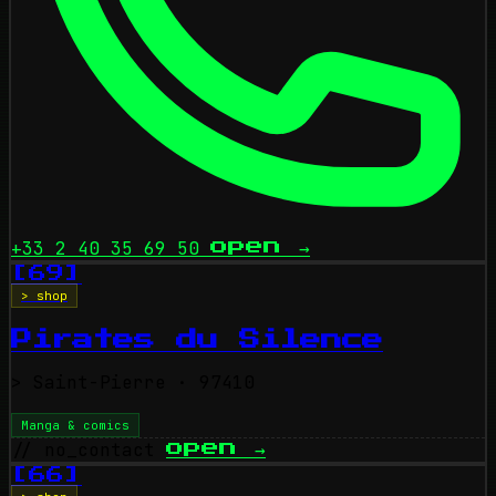
+33 2 40 35 69 50
open
→
[69]
> shop
Pirates du Silence
>
Saint-Pierre
· 97410
Manga & comics
// no_contact
open
→
[66]