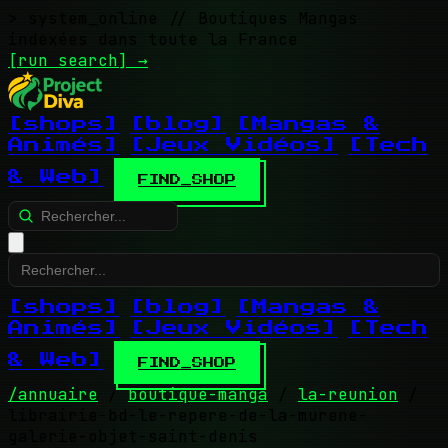
> system_online
// Boutiques Mangas
indexées dans toute la France
[run search]
→
[shops]
[blog]
[Mangas &
Animés]
[Jeux Vidéos]
[Tech
& Web]
FIND_SHOP
[shops]
[blog]
[Mangas &
Animés]
[Jeux Vidéos]
[Tech
& Web]
FIND_SHOP
/annuaire
/
boutique-manga
/
la-reunion
/
librairie-bd-le-repere-de-la-murene-
galerie-objet-saint-denis