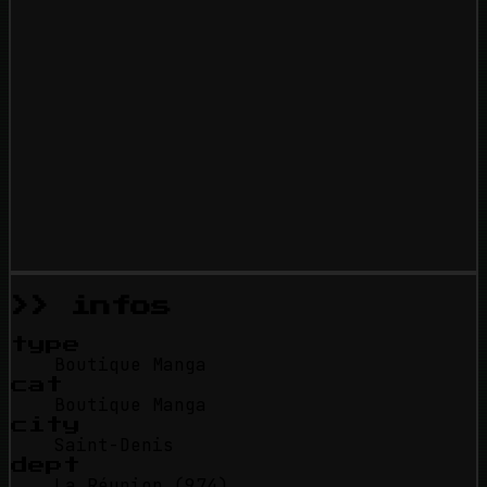
>> infos
type
Boutique Manga
cat
Boutique Manga
city
Saint-Denis
dept
La Réunion (974)