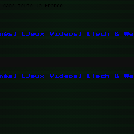
 dans toute la France
més]
[Jeux Vidéos]
[Tech & We
més]
[Jeux Vidéos]
[Tech & We