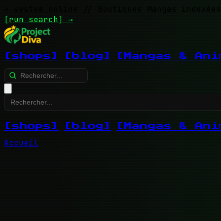
> system_online
// Boutiques Mangas indexées
[run search]
→
[shops]
[blog]
[Mangas & Ani
[shops]
[blog]
[Mangas & Ani
Accueil