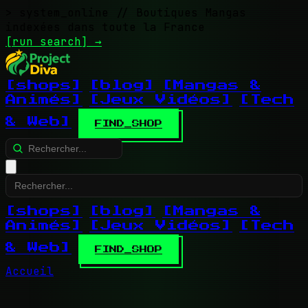
> system_online
// Boutiques Mangas
indexées dans toute la France
[run search]
→
[shops]
[blog]
[Mangas &
Animés]
[Jeux Vidéos]
[Tech
& Web]
FIND_SHOP
[shops]
[blog]
[Mangas &
Animés]
[Jeux Vidéos]
[Tech
& Web]
FIND_SHOP
Accueil