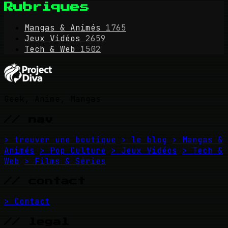
Rubriques
Mangas & Animés
1765
Jeux Vidéos
2659
Tech & Web
1502
Geek, Anime, Mangas
// nav
> trouver une boutique
> le blog
> Mangas &
Animés
> Pop Culture
> Jeux Vidéos
> Tech &
Web
> Films & Séries
// contact
> Contact
// legal