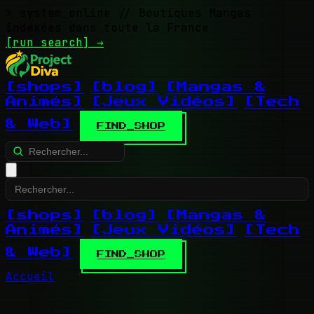
> system_online
// Boutiques Mangas
indexées dans toute la France
[run search]
→
[shops]
[blog]
[Mangas &
Animés]
[Jeux Vidéos]
[Tech
& Web]
FIND_SHOP
[shops]
[blog]
[Mangas &
Animés]
[Jeux Vidéos]
[Tech
& Web]
FIND_SHOP
Accueil