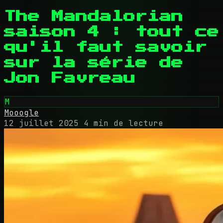
The Mandalorian
saison 4 : tout ce
qu'il faut savoir
sur la série de
Jon Favreau
M
Mooogle
12 juillet 2025
4 min de lecture