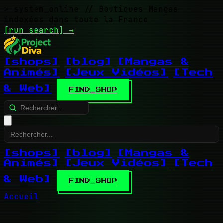
> system_online
// Boutiques Mangas
indexées dans toute la France
[run search]
→
[shops]
[blog]
[Mangas &
Animés]
[Jeux Vidéos]
[Tech
& Web]
FIND_SHOP
[shops]
[blog]
[Mangas &
Animés]
[Jeux Vidéos]
[Tech
& Web]
FIND_SHOP
Accueil