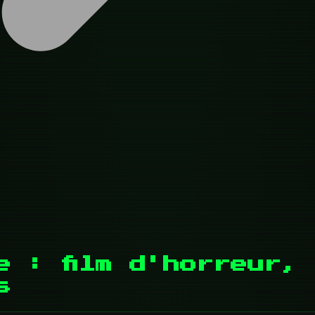
e : film d'horreur,
s