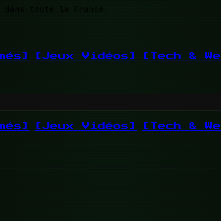
 dans toute la France
més]
[Jeux Vidéos]
[Tech & We
més]
[Jeux Vidéos]
[Tech & We