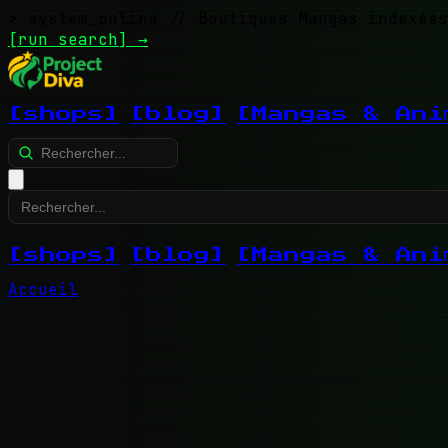
> system_online
// Boutiques Mangas indexées
[run search]
→
[shops]
[blog]
[Mangas & Ani
[shops]
[blog]
[Mangas & Ani
Accueil