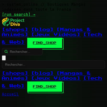
> system_online
// Boutiques Mangas
indexées dans toute la France
[run search]
→
[shops]
[blog]
[Mangas &
Animés]
[Jeux Vidéos]
[Tech
& Web]
FIND_SHOP
[shops]
[blog]
[Mangas &
Animés]
[Jeux Vidéos]
[Tech
& Web]
FIND_SHOP
Accueil