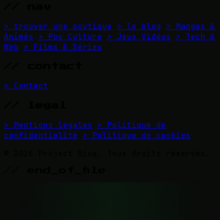
// nav
> trouver une boutique
> le blog
> Mangas &
Animés
> Pop Culture
> Jeux Vidéos
> Tech &
Web
> Films & Séries
// contact
> Contact
// legal
> Mentions légales
> Politique de
confidentialité
> Politique de cookies
© 2026 Project Diva. Tous droits réservés.
// end_of_file