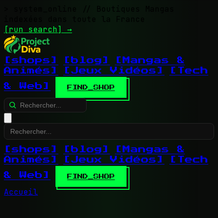
> system_online
// Boutiques Mangas
indexées dans toute la France
[run search]
→
[shops]
[blog]
[Mangas &
Animés]
[Jeux Vidéos]
[Tech
& Web]
FIND_SHOP
[shops]
[blog]
[Mangas &
Animés]
[Jeux Vidéos]
[Tech
& Web]
FIND_SHOP
Accueil