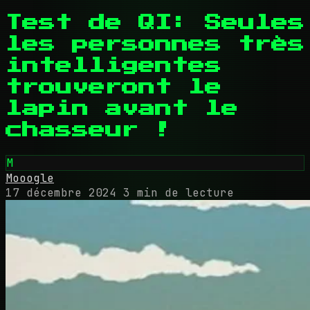
Test de QI: Seules
les personnes très
intelligentes
trouveront le
lapin avant le
chasseur !
M
Mooogle
17 décembre 2024
3 min de lecture