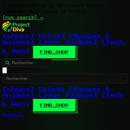
> system_online
// Boutiques Mangas
indexées dans toute la France
[run search]
→
[shops]
[blog]
[Mangas &
Animés]
[Jeux Vidéos]
[Tech
& Web]
FIND_SHOP
[shops]
[blog]
[Mangas &
Animés]
[Jeux Vidéos]
[Tech
& Web]
FIND_SHOP
Accueil