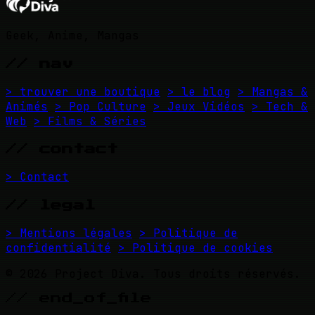
Geek, Anime, Mangas
// nav
> trouver une boutique
> le blog
> Mangas &
Animés
> Pop Culture
> Jeux Vidéos
> Tech &
Web
> Films & Séries
// contact
> Contact
// legal
> Mentions légales
> Politique de
confidentialité
> Politique de cookies
© 2026 Project Diva. Tous droits réservés.
// end_of_file