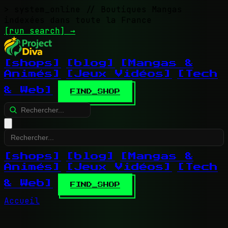
> system_online
// Boutiques Mangas
indexées dans toute la France
[run search]
→
[shops]
[blog]
[Mangas &
Animés]
[Jeux Vidéos]
[Tech
& Web]
FIND_SHOP
[shops]
[blog]
[Mangas &
Animés]
[Jeux Vidéos]
[Tech
& Web]
FIND_SHOP
Accueil