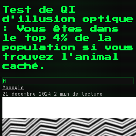
Test de QI
d'illusion optique
: Vous êtes dans
le top 4% de la
population si vous
trouvez l'animal
caché.
M
Mooogle
21 décembre 2024
2 min de lecture