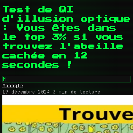
Test de QI
d'illusion optique
: Vous êtes dans
le top 3% si vous
trouvez l'abeille
cachée en 12
secondes !
M
Mooogle
19 décembre 2024
3 min de lecture