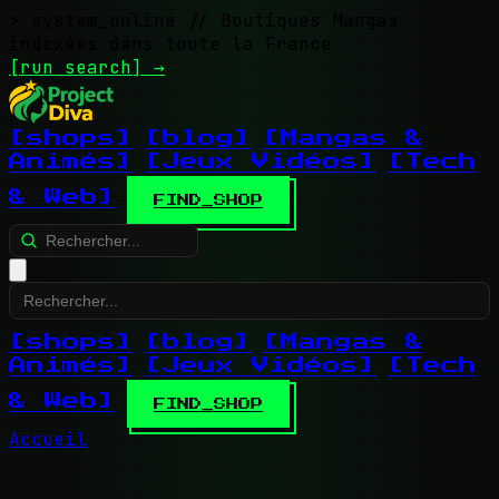
> system_online
// Boutiques Mangas
indexées dans toute la France
[run search]
→
[shops]
[blog]
[Mangas &
Animés]
[Jeux Vidéos]
[Tech
& Web]
FIND_SHOP
[shops]
[blog]
[Mangas &
Animés]
[Jeux Vidéos]
[Tech
& Web]
FIND_SHOP
Accueil