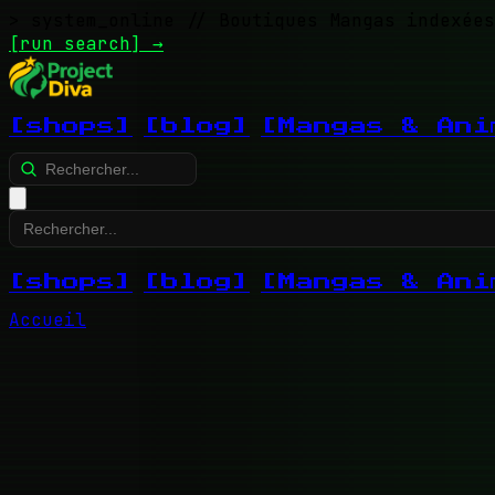
> system_online
// Boutiques Mangas indexées
[run search]
→
[shops]
[blog]
[Mangas & Ani
[shops]
[blog]
[Mangas & Ani
Accueil