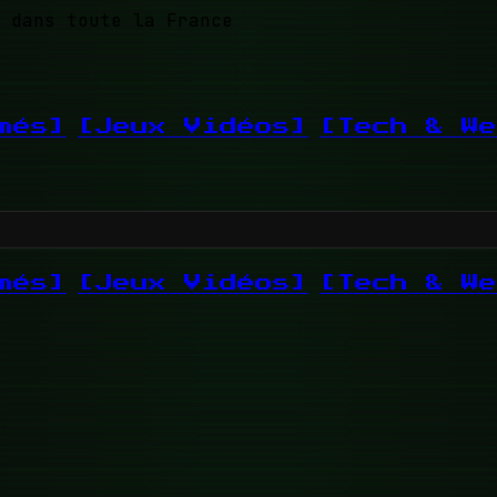
 dans toute la France
més]
[Jeux Vidéos]
[Tech & We
més]
[Jeux Vidéos]
[Tech & We